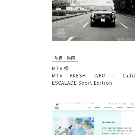
映像・動画
MTV 様
MTV FRESH INFO／Cadill
ESCALADE Sport Edition