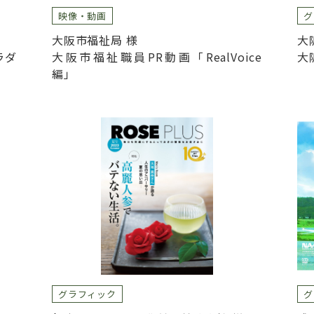
映像・動画
グ
大阪市福祉局 様
大
ラダ
大阪市福祉職員PR動画「RealVoice
大
編」
グラフィック
グ