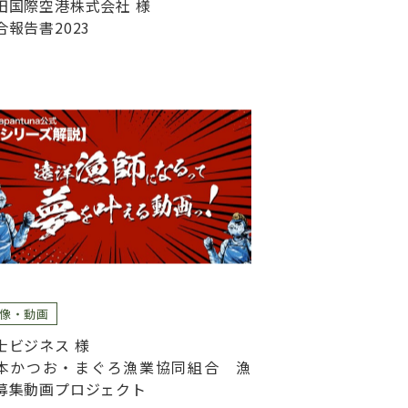
田国際空港株式会社 様
合報告書2023
像・動画
士ビジネス 様
本かつお・まぐろ漁業協同組合 漁
募集動画プロジェクト