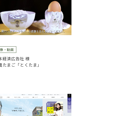
像・動画
本経済広告社 様
農たまご「とくたま」