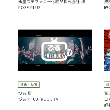
銀座ステファニー化粧品株式会社 様
成
ROSE PLUS
統
映像・動画
映
ぴあ 様
富
ぴあ×FUJI ROCK TV
日
師