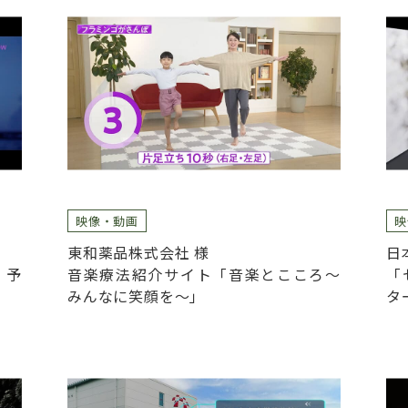
映像・動画
映
東和薬品株式会社 様
日
」予
音楽療法紹介サイト「音楽とこころ～
「
みんなに笑顔を～」
タ