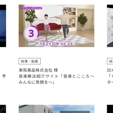
映像・動画
映
東和薬品株式会社 様
日
」予
音楽療法紹介サイト「音楽とこころ～
「
みんなに笑顔を～」
タ