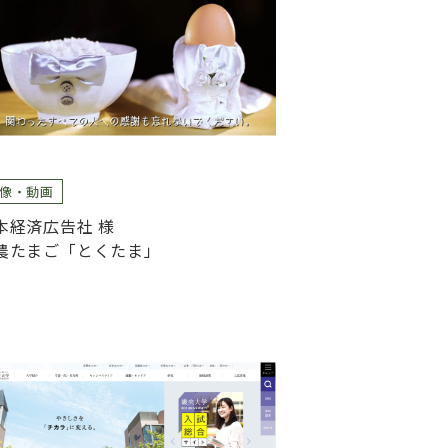
像・動画
本経済広告社 様
農たまご「とくたま」