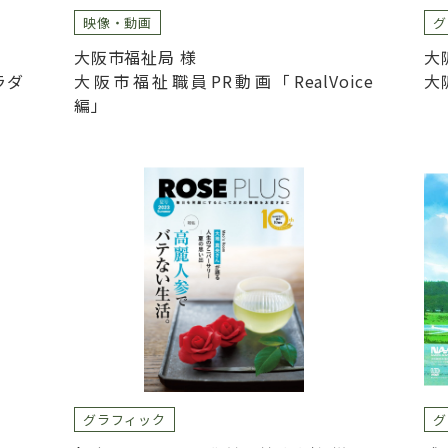
映像・動画
グ
大阪市福祉局 様
大
ラダ
大阪市福祉職員PR動画「RealVoice
大
編」
グラフィック
グ