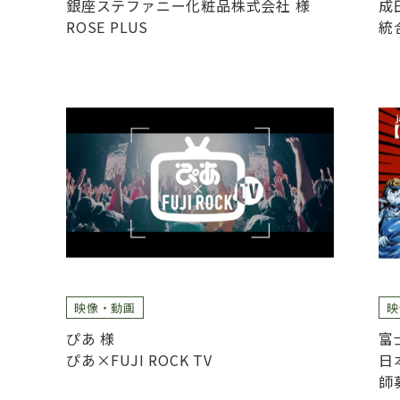
銀座ステファニー化粧品株式会社 様
成
ROSE PLUS
統
映像・動画
映
ぴあ 様
富
ぴあ×FUJI ROCK TV
日
師