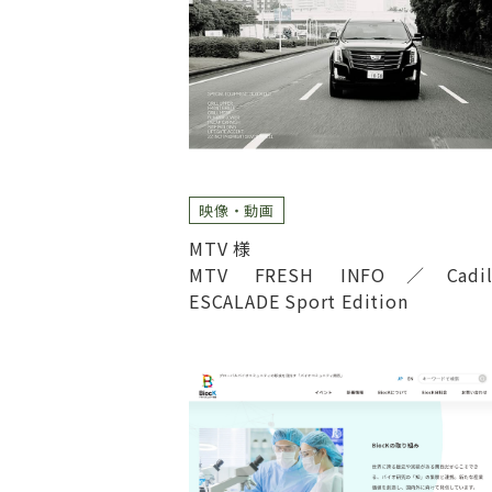
映像・動画
MTV 様
MTV FRESH INFO／Cadill
ESCALADE Sport Edition