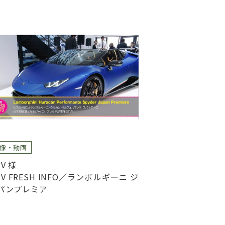
像・動画
V 様
TV FRESH INFO／ランボルギーニ ジ
パンプレミア