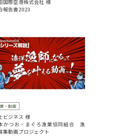
田国際空港株式会社 様
合報告書2023
像・動画
士ビジネス 様
本かつお・まぐろ漁業協同組合 漁
募集動画プロジェクト