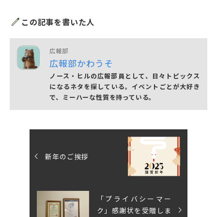
edit
この記事を書いた人
広報部
広報部かわうそ
ノース・ヒルの広報部員として、日々トピックス
になるネタを探している。イベントごとが大好き
で、ミーハーな性質を持っている。
新年のご挨拶
「プライバシーマー
ク」感謝状を受贈しま