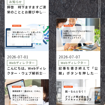
お知らせ
拝啓 時下ますますご清
栄のこととお慶び申し上
げます。平素は格別のご
高配を賜り、厚く御礼申
し上げます。 さて、この
たび株式会社ノース・ヒ
ルは事業承継に行い、令
和8年7月1日付で代表取
締役を西村和志に代わ…
2026-07-01
2026-07-07
Webディレクター
Webディレクター
こんにちは。Webディレ
記事を書き終えて「公
クター・ウェブ解析士の
開」ボタンを押した瞬
あいあいです。 「そろそ
間、「やっと終わっ
ろ更新しなきゃ……で
た〜！」とホッとします
も、何を書けばいいかわ
よね。でも実は、公開は
からない」 そんなとき、
ゴールじゃなくて、公開
ついつい「なんとなく書
こそが本当のスタートラ
けそうなこと」や「競合
インなんです。一生懸命