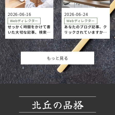
サイトに載っていたネ…
書いた記事が、誰にどん
な言葉で読…
2026-06-16
2026-06-24
Webディレクター
Webディレクター
せっかく時間をかけて書
あなたのブログ記事、ク
いた大切な記事。検索結
リックされていますか？
果でスルーされて、その
読者が記事を読む前に目
まま通り過ぎられてしま
にするのが、アイキャッ
うのは残念ですよね。 検
チ画像です。 「とりあえ
索ユーザーが「この記事
ず、内容に近そうなフリ
もっと見る
を読もう！」と決めるま
ー素材を選んでいるけれ
で、わずか 0.5秒。その
ど……これでいいのか
一瞬で彼らの目に飛…
な？」そう思いながら、
毎…
北丘の品格