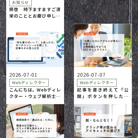
お知らせ
拝啓 時下ますますご清
栄のこととお慶び申し上
げます。平素は格別のご
高配を賜り、厚く御礼申
し上げます。 さて、この
たび株式会社ノース・ヒ
ルは事業承継に行い、令
和8年7月1日付で代表取
締役を西村和志に代わ…
2026-07-01
2026-07-07
Webディレクター
Webディレクター
こんにちは。Webディレ
記事を書き終えて「公
クター・ウェブ解析士の
開」ボタンを押した瞬
あいあいです。 「そろそ
間、「やっと終わっ
ろ更新しなきゃ……で
た〜！」とホッとします
も、何を書けばいいかわ
よね。でも実は、公開は
からない」 そんなとき、
ゴールじゃなくて、公開
ついつい「なんとなく書
こそが本当のスタートラ
けそうなこと」や「競合
インなんです。一生懸命