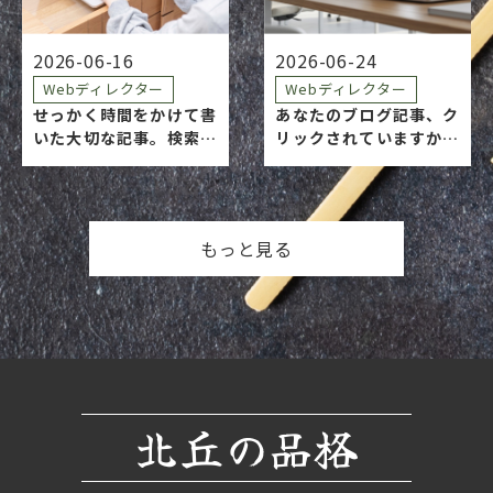
サイトに載っていたネ…
書いた記事が、誰にどん
な言葉で読…
2026-06-16
2026-06-24
Webディレクター
Webディレクター
せっかく時間をかけて書
あなたのブログ記事、ク
いた大切な記事。検索結
リックされていますか？
果でスルーされて、その
読者が記事を読む前に目
まま通り過ぎられてしま
にするのが、アイキャッ
うのは残念ですよね。 検
チ画像です。 「とりあえ
索ユーザーが「この記事
ず、内容に近そうなフリ
もっと見る
を読もう！」と決めるま
ー素材を選んでいるけれ
で、わずか 0.5秒。その
ど……これでいいのか
一瞬で彼らの目に飛…
な？」そう思いながら、
毎…
北丘の品格