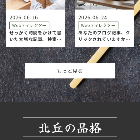
サイトに載っていたネ…
書いた記事が、誰にどん
な言葉で読…
2026-06-16
2026-06-24
Webディレクター
Webディレクター
せっかく時間をかけて書
あなたのブログ記事、ク
いた大切な記事。検索結
リックされていますか？
果でスルーされて、その
読者が記事を読む前に目
まま通り過ぎられてしま
にするのが、アイキャッ
うのは残念ですよね。 検
チ画像です。 「とりあえ
索ユーザーが「この記事
ず、内容に近そうなフリ
もっと見る
を読もう！」と決めるま
ー素材を選んでいるけれ
で、わずか 0.5秒。その
ど……これでいいのか
一瞬で彼らの目に飛…
な？」そう思いながら、
毎…
北丘の品格