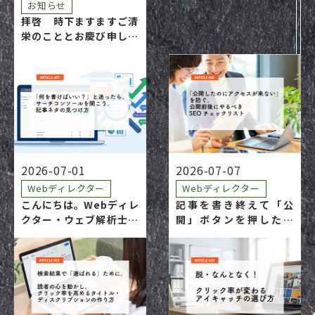
お知らせ
拝啓 時下ますますご清
栄のこととお慶び申し上
げます。平素は格別のご
高配を賜り、厚く御礼申
し上げます。 さて、この
たび株式会社ノース・ヒ
ルは事業承継に行い、令
和8年7月1日付で代表取
締役を西村和志に代わ…
2026-07-01
2026-07-07
Webディレクター
Webディレクター
こんにちは。Webディレ
記事を書き終えて「公
クター・ウェブ解析士の
開」ボタンを押した瞬
あいあいです。 「そろそ
間、「やっと終わっ
ろ更新しなきゃ……で
た〜！」とホッとします
も、何を書けばいいかわ
よね。でも実は、公開は
からない」 そんなとき、
ゴールじゃなくて、公開
ついつい「なんとなく書
こそが本当のスタートラ
けそうなこと」や「競合
インなんです。一生懸命