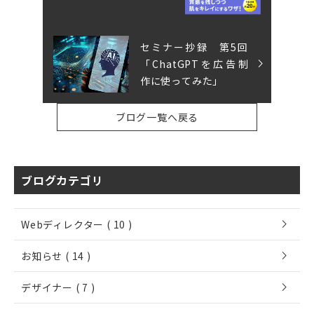
セミナー抄録 第5回
「ChatGPTを広告制
作に使ってみた」
ブログ一覧へ戻る
ブログカテゴリ
chevron_right
Webディレクター ( 10 )
chevron_right
お知らせ ( 14 )
chevron_right
デザイナー ( 7 )