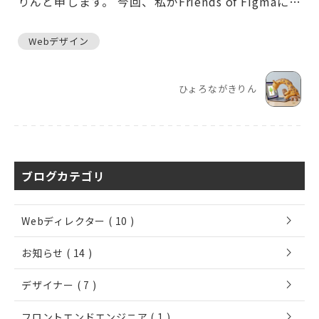
りんと申します。 今回、私がFriends of Figmaに参
加したのは、社内メンバーから「勉強になるから申
し込みしない？」と声をかけられたのがきっか…
Webデザイン
ひょろながきりん
ブログカテゴリ
chevron_right
Webディレクター ( 10 )
chevron_right
お知らせ ( 14 )
chevron_right
デザイナー ( 7 )
chevron_right
フロントエンドエンジニア ( 1 )