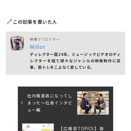
edit
この記事を書いた人
映像クリエイター
Miñor
ディレクター歴24年。ミュージックビデオのディ
レクターを経て様々なジャンルの映像制作に従
事。筋トレをこよなく愛している。
社内報委員になってし
まった〜社長インタビ
ュー編
【広報部TOPICS】毎